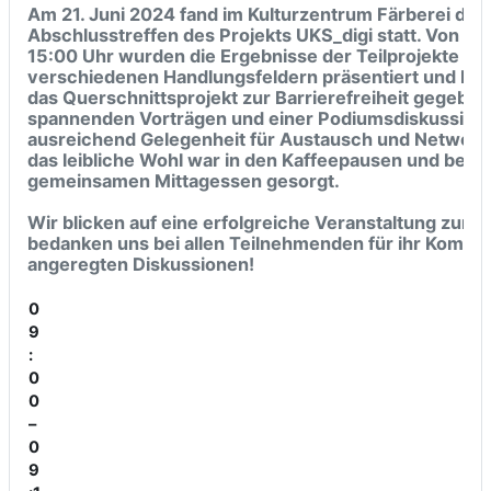
Am 21. Juni 2024 fand im Kulturzentrum Färberei das
Abschlusstreffen des Projekts UKS_digi statt. Von 09
15:00 Uhr wurden die Ergebnisse der Teilprojekte in 
verschiedenen Handlungsfeldern präsentiert und Einb
das Querschnittsprojekt zur Barrierefreiheit gegebe
spannenden Vorträgen und einer Podiumsdiskussion 
ausreichend Gelegenheit für Austausch und Networki
das leibliche Wohl war in den Kaffeepausen und bei 
gemeinsamen Mittagessen gesorgt.
Wir blicken auf eine erfolgreiche Veranstaltung zurü
bedanken uns bei allen Teilnehmenden für ihr Komme
angeregten Diskussionen!
0
9
:
0
0
–
0
9