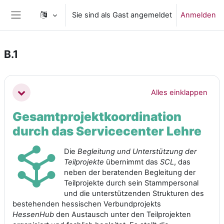
Zum Hauptinhalt
Sie sind als Gast angemeldet
Anmelden
Website-Übersicht
B.1
Abschnittsübersicht
Alles einklappen
Einklappen
Gesamtprojektkoordination
durch das Servicecenter Lehre
Die
Begleitung und Unterstützung der
Teilprojekte
übernimmt das
SCL
, das
neben der beratenden Begleitung der
Teilprojekte durch sein Stammpersonal
und die unterstützenden Strukturen des
bestehenden hessischen Verbundprojekts
HessenHub
den Austausch unter den Teilprojekten