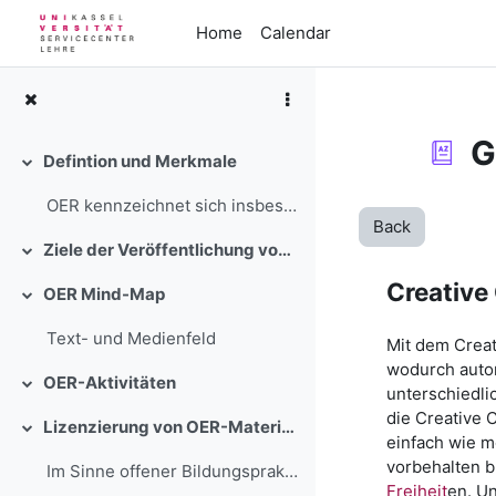
Skip to main content
Home
Calendar
G
Defintion und Merkmale
Collapse
OER kennzeichnet sich insbesondere durch die nachf...
Back
Ziele der Veröffentlichung von OER
Collapse
Creativ
OER Mind-Map
Collapse
Text- und Medienfeld
Mit dem Creat
wodurch auto
OER-Aktivitäten
Collapse
unterschiedli
die Creative 
Lizenzierung von OER-Materialien
Collapse
einfach wie m
vorbehalten b
Im Sinne offener Bildungspraktiken sind Lehr-/Lern...
Freiheit
en. U