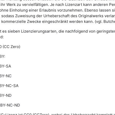
ihr Werk zu vervielfältigen. Je nach Lizenzart kann anderen 
hne Einholung einer Erlaubnis vorzunehmen. Ebenso lassen s
 sodass Zuweisung der Urheberschaft des Originalwerks verla
 kommerzielle Zwecke eingeschränkt werden kann. (vgl. Butcher e
t es sieben Lizenzierungsarten, die nachfolgend von geringste
nd:
0 (CC Zero)
BY:
BY-SA
BY-NC
BY-NC-SA
BY-ND
BY-NC-ND
CC-Lizenz ist CC0 (CCZero), wobei das Urheberrecht komplett