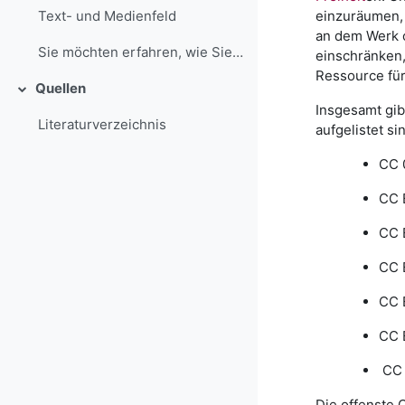
einzuräumen, 
Text- und Medienfeld
an dem Werk o
Sie möchten erfahren, wie Sie auf vorhandene Bildu...
einschränken,
Ressource für
Quellen
Collapse
Insgesamt gib
Literaturverzeichnis
aufgelistet si
CC 
CC 
CC 
CC 
CC 
CC 
CC 
Die offenste 