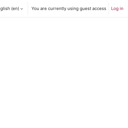
glish ‎(en)‎
You are currently using guest access
Log in