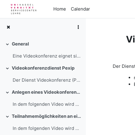
Skip to main content
Home
Calendar
V
General
Collapse
Secti
Eine Videokonferenz eignet sich gut für online - B...
Der Dienst
Videokonferenzdienst Pexip
Collapse
Der Dienst Videokonferenz (Pexip) eignet sich "eig...
Anlegen eines Videokonferenzraumes in DFNconf
Collapse
In dem folgenden Video wird gezeigt, wie man einen...
Teilnahmemöglichkeiten an einer Videokonferenz mit DFNconf
Collapse
In dem folgenden Video wird gezeigt, wie man an ei...