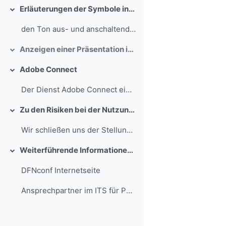
Erläuterungen der Symbole in Pexip
Collapse
den Ton aus- und anschaltendie Kamera aus- un...
Anzeigen einer Präsentation in Pexip
Collapse
Adobe Connect
Collapse
Der Dienst Adobe Connect eignet sich für die Inter...
Zu den Ri­si­ken bei der Nut­zung von Sky­pe im Hoch­schul-Um­feld
Collapse
Wir schließen uns der Stellungnahme der DINI AG Vi...
Weiterführende Informationen und Links:
Collapse
DFNconf Internetseite
Ansprechpartner im ITS für Pexip: Thomas Abel, Dur...