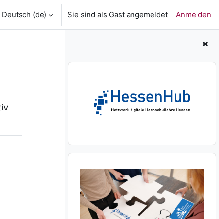
Deutsch ‎(de)‎
Sie sind als Gast angemeldet
Anmelden
Blöcke
Zentrale hessische Projektwebseite übers
iv
HessenHub an der Universität Kassel über