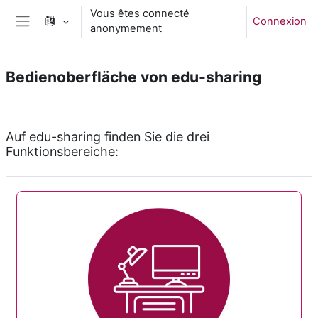
Passer au contenu principal
Vous êtes connecté
Connexion
anonymement
Panneau latéral
Bedienoberfläche von edu-sharing
Résumé de section
Auf edu-sharing finden Sie die drei
Funktionsbereiche: