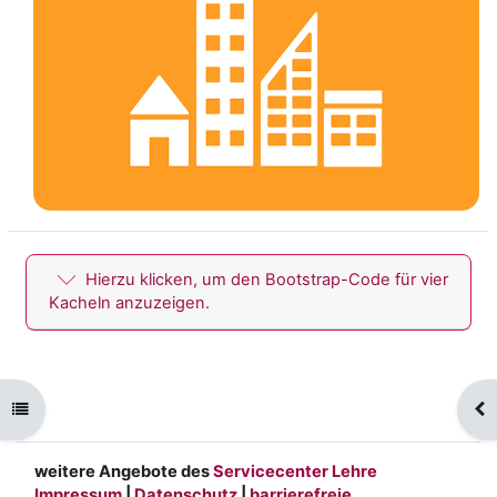
Hierzu klicken, um den Bootstrap-Code für vier
Kacheln anzuzeigen.
Kursindex öffnen
Blo
weitere Angebote des
Servicecenter Lehre
Impressum
|
Datenschutz
|
barrierefreie