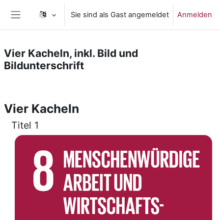
Zum Hauptinhalt
Sie sind als Gast angemeldet
Anmelden
Website-Übersicht
Vier Kacheln, inkl. Bild und
Bildunterschrift
Abschnittsübersicht
Vier Kacheln
Titel 1