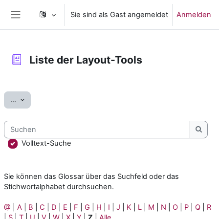
Zum Hauptinhalt
Sie sind als Gast angemeldet
Anmelden
Website-Übersicht
Liste der Layout-Tools
Abschlussbedingungen
Einträge exportieren
...
Suchen
Such
Volltext-Suche
Sie können das Glossar über das Suchfeld oder das
Stichwortalphabet durchsuchen.
@
|
A
|
B
|
C
|
D
|
E
|
F
|
G
|
H
|
I
|
J
|
K
|
L
|
M
|
N
|
O
|
P
|
Q
|
R
|
S
|
T
|
U
|
V
|
W
|
X
|
Y
|
Z
|
Alle