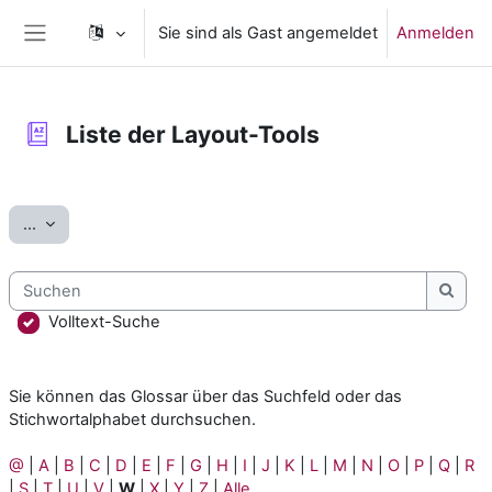
Zum Hauptinhalt
Sie sind als Gast angemeldet
Anmelden
Website-Übersicht
Liste der Layout-Tools
Abschlussbedingungen
Einträge exportieren
...
Suchen
Such
Volltext-Suche
Sie können das Glossar über das Suchfeld oder das
Stichwortalphabet durchsuchen.
@
|
A
|
B
|
C
|
D
|
E
|
F
|
G
|
H
|
I
|
J
|
K
|
L
|
M
|
N
|
O
|
P
|
Q
|
R
|
S
|
T
|
U
|
V
|
W
|
X
|
Y
|
Z
|
Alle