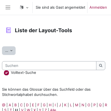
Zum Hauptinhalt
Sie sind als Gast angemeldet
Anmelden
Website-Übersicht
Liste der Layout-Tools
Abschlussbedingungen
Einträge exportieren
...
Suchen
Such
Volltext-Suche
Sie können das Glossar über das Suchfeld oder das
Stichwortalphabet durchsuchen.
@
|
A
|
B
|
C
|
D
|
E
|
F
|
G
|
H
|
I
|
J
|
K
|
L
|
M
|
N
|
O
|
P
|
Q
|
R
|
S
|
T
|
U
|
V
|
W
|
X
|
Y
|
Z
|
Alle