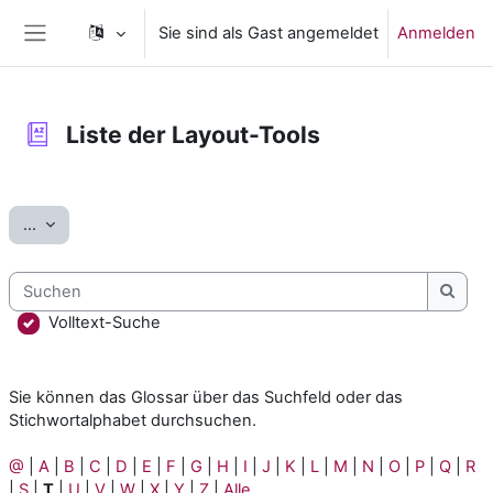
Zum Hauptinhalt
Sie sind als Gast angemeldet
Anmelden
Website-Übersicht
Liste der Layout-Tools
Abschlussbedingungen
Einträge exportieren
...
Suchen
Such
Volltext-Suche
Sie können das Glossar über das Suchfeld oder das
Stichwortalphabet durchsuchen.
@
|
A
|
B
|
C
|
D
|
E
|
F
|
G
|
H
|
I
|
J
|
K
|
L
|
M
|
N
|
O
|
P
|
Q
|
R
|
S
|
T
|
U
|
V
|
W
|
X
|
Y
|
Z
|
Alle