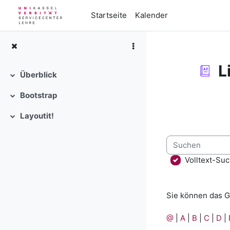
Zum Hauptinhalt
Startseite
Kalender
L
Überblick
Einklappen
Bootstrap
Abschlussbedi
Einklappen
Layoutit!
Einklappen
Suchen
Volltext-Su
Sie können das G
@
|
A
|
B
|
C
|
D
|