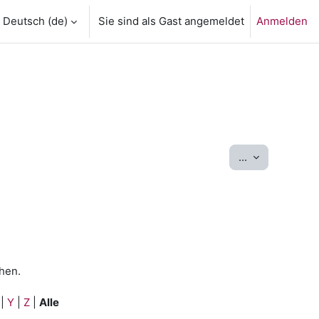
Deutsch ‎(de)‎
Sie sind als Gast angemeldet
Anmelden
Einträge expo
...
hen.
|
Y
|
Z
|
Alle