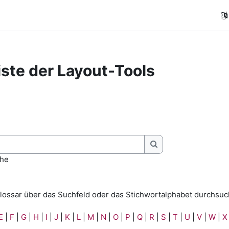
iste der Layout-Tools
ngungen
Suchen
che
lossar über das Suchfeld oder das Stichwortalphabet durchsuc
E
|
F
|
G
|
H
|
I
|
J
|
K
|
L
|
M
|
N
|
O
|
P
|
Q
|
R
|
S
|
T
|
U
|
V
|
W
|
X