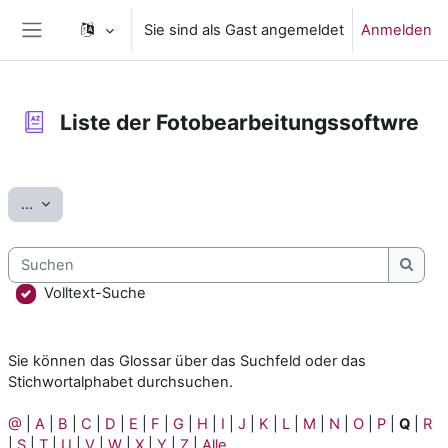
Zum Hauptinhalt
Sie sind als Gast angemeldet
Anmelden
Website-Übersicht
Liste der Fotobearbeitungssoftwre
Abschlussbedingungen
Einträge exportieren
...
Suchen
Such
Volltext-Suche
Sie können das Glossar über das Suchfeld oder das
Stichwortalphabet durchsuchen.
@
|
A
|
B
|
C
|
D
|
E
|
F
|
G
|
H
|
I
|
J
|
K
|
L
|
M
|
N
|
O
|
P
|
Q
|
R
|
S
|
T
|
U
|
V
|
W
|
X
|
Y
|
Z
|
Alle