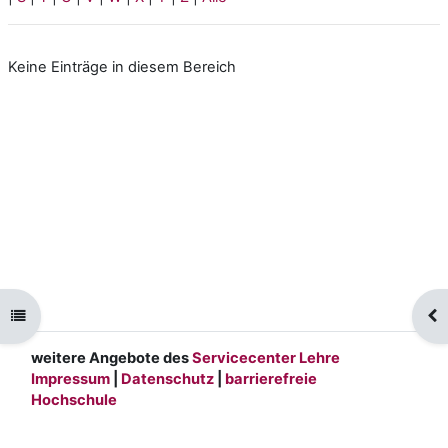
Keine Einträge in diesem Bereich
Kursindex öffnen
Blo
weitere Angebote des
Servicecenter Lehre
Impressum
|
Datenschutz
|
barrierefreie
Hochschule