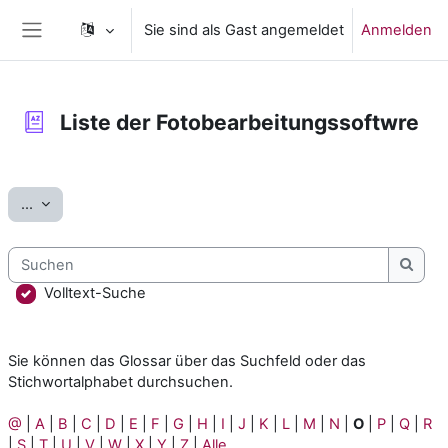
Zum Hauptinhalt
Sie sind als Gast angemeldet
Anmelden
Website-Übersicht
Liste der Fotobearbeitungssoftwre
Abschlussbedingungen
Einträge exportieren
...
Suchen
Such
Volltext-Suche
Sie können das Glossar über das Suchfeld oder das
Stichwortalphabet durchsuchen.
@
|
A
|
B
|
C
|
D
|
E
|
F
|
G
|
H
|
I
|
J
|
K
|
L
|
M
|
N
|
O
|
P
|
Q
|
R
|
S
|
T
|
U
|
V
|
W
|
X
|
Y
|
Z
|
Alle