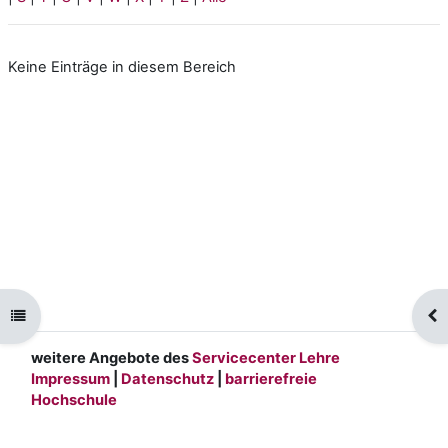
Keine Einträge in diesem Bereich
Kursindex öffnen
Blo
weitere Angebote des
Servicecenter Lehre
Impressum
|
Datenschutz
|
barrierefreie
Hochschule