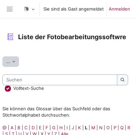
Zum Hauptinhalt
Sie sind als Gast angemeldet
Anmelden
Website-Übersicht
Liste der Fotobearbeitungssoftwre
Abschlussbedingungen
Einträge exportieren
...
Suchen
Such
Volltext-Suche
Sie können das Glossar über das Suchfeld oder das
Stichwortalphabet durchsuchen.
@
|
A
|
B
|
C
|
D
|
E
|
F
|
G
|
H
|
I
|
J
|
K
|
L
|
M
|
N
|
O
|
P
|
Q
|
R
|
S
|
T
|
U
|
V
|
W
|
X
|
Y
|
Z
|
Alle