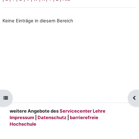
Keine Einträge in diesem Bereich
Kursindex öffnen
Blo
weitere Angebote des
Servicecenter Lehre
Impressum
|
Datenschutz
|
barrierefreie
Hochschule