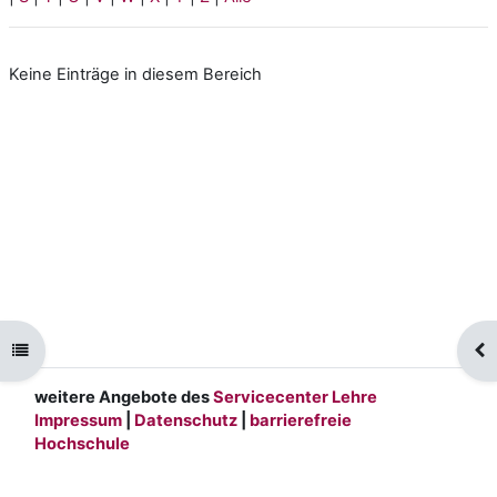
Keine Einträge in diesem Bereich
Kursindex öffnen
Blo
weitere Angebote des
Servicecenter Lehre
Impressum
|
Datenschutz
|
barrierefreie
Hochschule