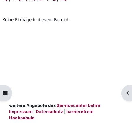
Keine Einträge in diesem Bereich
Kursindex öffnen
Blo
weitere Angebote des
Servicecenter Lehre
Impressum
|
Datenschutz
|
barrierefreie
Hochschule