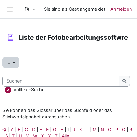
Zum Hauptinhalt
Sie sind als Gast angemeldet
Anmelden
Website-Übersicht
Liste der Fotobearbeitungssoftwre
Abschlussbedingungen
Einträge exportieren
...
Suchen
Such
Volltext-Suche
Sie können das Glossar über das Suchfeld oder das
Stichwortalphabet durchsuchen.
@
|
A
|
B
|
C
|
D
|
E
|
F
|
G
|
H
|
I
|
J
|
K
|
L
|
M
|
N
|
O
|
P
|
Q
|
R
|
S
|
T
|
U
|
V
|
W
|
X
|
Y
|
Z
|
Alle