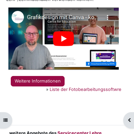
Weitere Informationen
»
Liste der Fotobearbeitungssoftwre
Kursindex öffnen
Blo
weitere Angebote des
Servicecenter Lehre