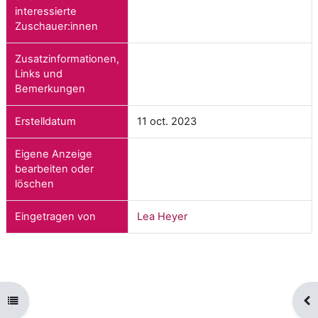
interessierte
Zuschauer:innen
Zusatzinformationen,
Links und
Bemerkungen
Erstelldatum
11 oct. 2023
Eigene Anzeige
bearbeiten oder
löschen
Eingetragen von
Lea Heyer
Ouvrir l’index du cours
Ouv