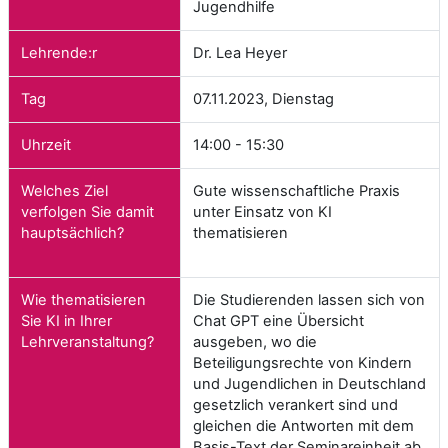
Jugendhilfe
Lehrende:r
Dr. Lea Heyer
Tag
07.11.2023, Dienstag
Uhrzeit
14:00 - 15:30
Welches Ziel
Gute wissenschaftliche Praxis
verfolgen Sie damit
unter Einsatz von KI
hauptsächlich?
thematisieren
Wie thematisieren
Die Studierenden lassen sich von
Sie KI in Ihrer
Chat GPT eine Übersicht
Lehrveranstaltung?
ausgeben, wo die
Beteiligungsrechte von Kindern
und Jugendlichen in Deutschland
gesetzlich verankert sind und
gleichen die Antworten mit dem
Basis-Text der Seminareinheit ab.