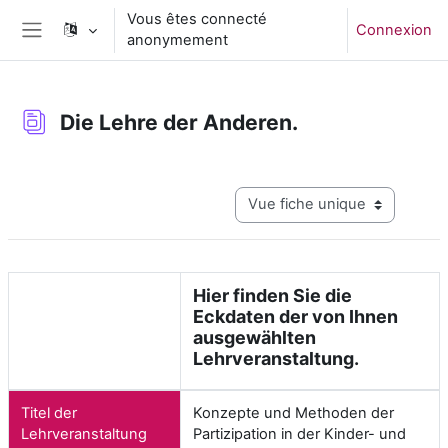
Passer au contenu principal
Vous êtes connecté
Connexion
anonymement
Panneau latéral
Die Lehre der Anderen.
Conditions d’achèvement
Navigation tertiaire du mode c
Hier finden Sie die
Eckdaten der von Ihnen
ausgewählten
Lehrveranstaltung.
Titel der
Konzepte und Methoden der
Lehrveranstaltung
Partizipation in der Kinder- und