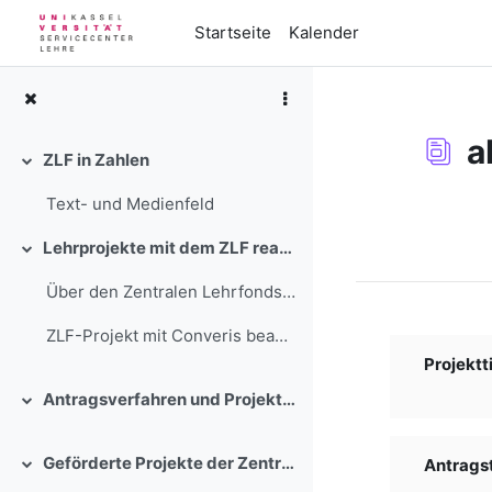
Zum Hauptinhalt
Startseite
Kalender
a
ZLF in Zahlen
Einklappen
Text- und Medienfeld
Abschlussbedi
Lehrprojekte mit dem ZLF realisieren
Einklappen
Über den Zentralen Lehrfonds stehen in einem wettb...
ZLF-Projekt mit Converis beantra...
Projektti
Antragsverfahren und Projektbegleitung
Einklappen
Geförderte Projekte der Zentralen Lehrförderung der Universität Kassel
Antragste
Einklappen