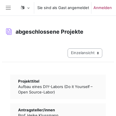
Zum Hauptinhalt
Sie sind als Gast angemeldet
Anmelden
Website-Übersicht
abgeschlossene Projekte
Abschlussbedingungen
Modus Tertiärnavigation a
Projekttitel
Aufbau eines DIY-Labors (Do it Yourself –
Open Source-Labor)
Antragsteller/­­innen
Prof. Heike Klussmann