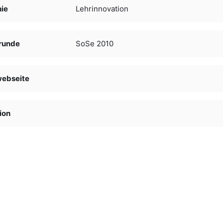
nie
Lehrinnovation
runde
SoSe 2010
webseite
ion