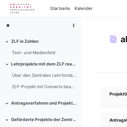
Zum Hauptinhalt
Startseite
Kalender
a
ZLF in Zahlen
Einklappen
Text- und Medienfeld
Abschlussbedi
Lehrprojekte mit dem ZLF realisieren
Einklappen
Über den Zentralen Lehrfonds stehen in einem wettb...
ZLF-Projekt mit Converis beantra...
Projektti
Antragsverfahren und Projektbegleitung
Einklappen
Geförderte Projekte der Zentralen Lehrförderung der Universität Kassel
Antragste
Einklappen