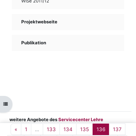
WiSe 2011/12
Projektwebseite
Publikation
Ouvrir l’index du cours
weitere Angebote des
Servicecenter Lehre
Impressum
|
Datenschutz
|
barrierefreie
Page précédente
Page 1
Page 133
Page 134
Page 135
Page 136
Page 
«
1
…
133
134
135
136
137
Hochschule