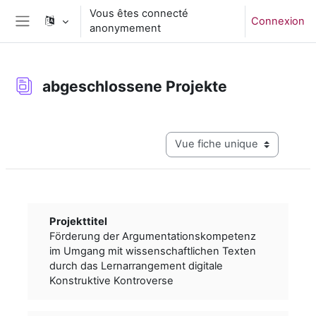
Passer au contenu principal
Vous êtes connecté
Connexion
anonymement
Panneau latéral
abgeschlossene Projekte
Conditions d’achèvement
Navigation tertiaire du mode c
Projekttitel
Förderung der Argumentationskompetenz
im Umgang mit wissenschaftlichen Texten
durch das Lernarrangement digitale
Konstruktive Kontroverse