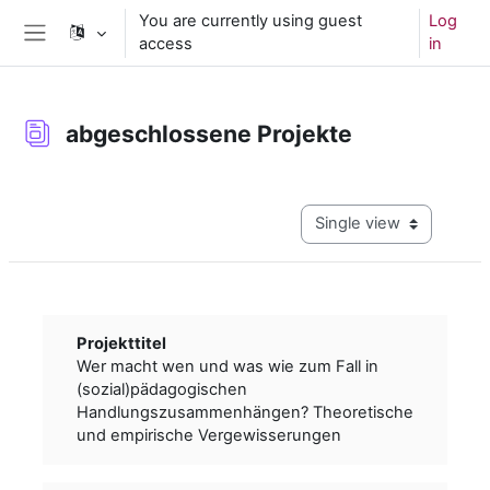
Skip to main content
You are currently using guest
Log
access
in
Side panel
abgeschlossene Projekte
Completion requirements
View mode tertiary navig
Projekttitel
Wer macht wen und was wie zum Fall in
(sozial)pädagogischen
Handlungszusammenhängen? Theoretische
und empirische Vergewisserungen