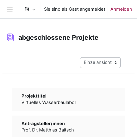
Zum Hauptinhalt
Sie sind als Gast angemeldet
Anmelden
Website-Übersicht
abgeschlossene Projekte
Abschlussbedingungen
Modus Tertiärnavigation a
Projekttitel
Virtuelles Wasserbaulabor
Antragsteller/­­innen
Prof. Dr. Matthias Baitsch