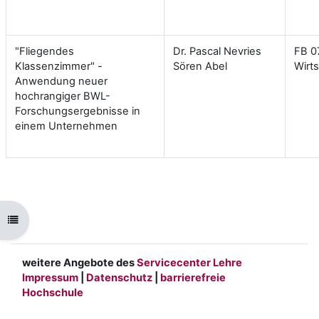
"Fliegendes
Dr. Pascal Nevries
FB 0
Klassenzimmer" -
Sören Abel
Wirt
Anwendung neuer
hochrangiger BWL-
Forschungsergebnisse in
einem Unternehmen
Kursindex öffnen
weitere Angebote des
Servicecenter Lehre
Impressum
|
Datenschutz
|
barrierefreie
Hochschule