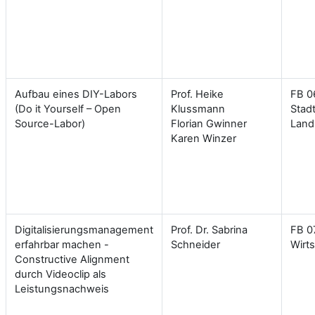
Aufbau eines DIY-Labors
Prof. Heike
FB 06
(Do it Yourself – Open
Klussmann
Stad
Source-Labor)
Florian Gwinner
Land
Karen Winzer
Digitalisierungsmanagement
Prof. Dr. Sabrina
FB 0
erfahrbar machen -
Schneider
Wirt
Constructive Alignment
durch Videoclip als
Leistungsnachweis