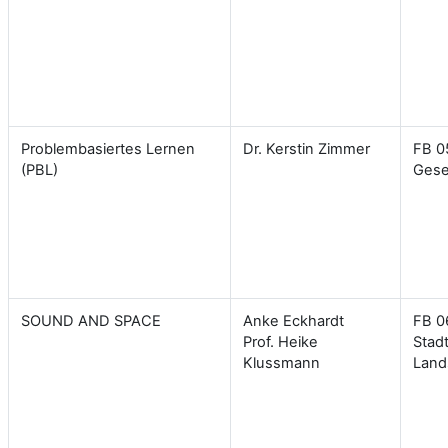
Problembasiertes Lernen
Dr. Kerstin Zimmer
FB 0
(PBL)
Gese
SOUND AND SPACE
Anke Eckhardt
FB 06
Prof. Heike
Stad
Klussmann
Land