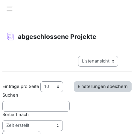
Zum Hauptinhalt
Website-Übersicht
abgeschlossene Projekte
Abschlussbedingungen
Modus Tertiärnavigation a
Einträge pro Seite
Suchen
Sortiert nach
Reihenfolge