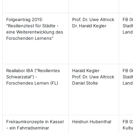
Folgeantrag 2015:
Prof. Dr. Uwe Altrock
FB 06
"Resilienztest für Städte -
Dr. Harald Kegler
Stad
eine Weiterentwicklung des
Land
Forschenden Lernens"
Reallabor IBA ("Resilientes
Harald Kegler
FB 06
Schwarzatal") -
Prof. Dr. Uwe Altrock
Stad
Forschendes Lernen (FL)
Daniel Stolte
Land
Freiraumkonzepte in Kassel
Heidrun Hubenthal
FB 0
- ein Fahrradseminar
Kult