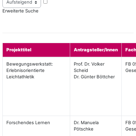
Erweiterte Suche
Projekttitel
Antragsteller/Innen
Fach
Bewegungswerkstatt:
Prof. Dr. Volker
FB 0
Erlebnisorientierte
Scheid
Gese
Leichtathletik
Dr. Günter Böttcher
Forschendes Lernen
Dr. Manuela
FB 0
Pötschke
Gese