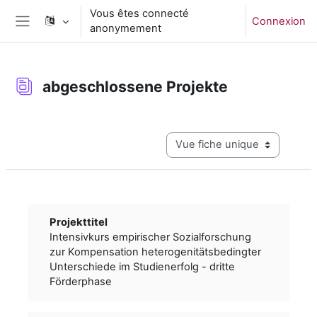
Passer au contenu principal
Vous êtes connecté
Connexion
anonymement
Panneau latéral
abgeschlossene Projekte
Conditions d’achèvement
Navigation tertiaire du mode c
Projekttitel
Intensivkurs empirischer Sozialforschung
zur Kompensation heterogenitätsbedingter
Unterschiede im Studienerfolg - dritte
Förderphase