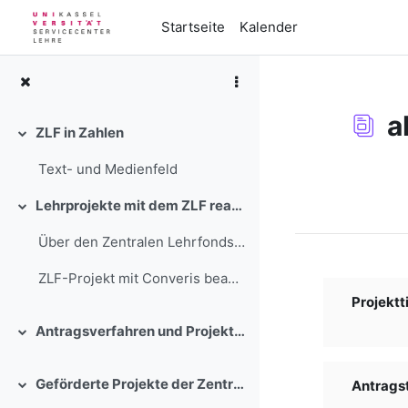
Zum Hauptinhalt
Startseite
Kalender
a
ZLF in Zahlen
Einklappen
Text- und Medienfeld
Abschlussbedi
Lehrprojekte mit dem ZLF realisieren
Einklappen
Über den Zentralen Lehrfonds stehen in einem wettb...
ZLF-Projekt mit Converis beantra...
Projektti
Antragsverfahren und Projektbegleitung
Einklappen
Geförderte Projekte der Zentralen Lehrförderung der Universität Kassel
Antragste
Einklappen