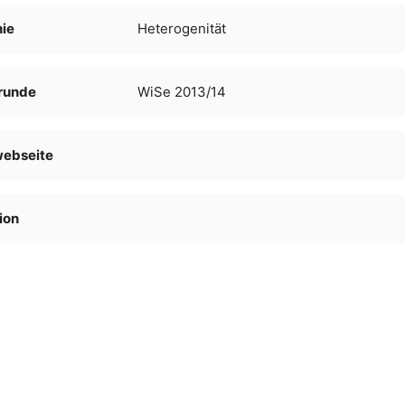
nie
Heterogenität
runde
WiSe 2013/14
webseite
ion