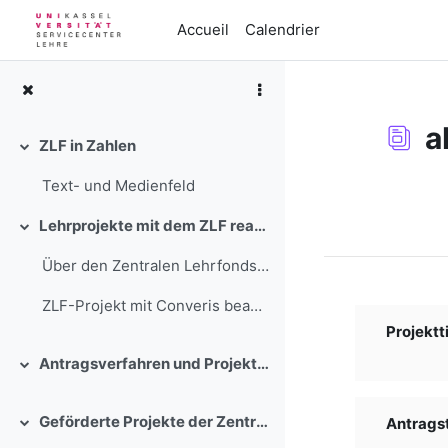
Passer au contenu principal
Accueil
Calendrier
a
ZLF in Zahlen
Replier
Text- und Medienfeld
Conditions d’a
Lehrprojekte mit dem ZLF realisieren
Replier
Über den Zentralen Lehrfonds stehen in einem wettb...
ZLF-Projekt mit Converis beantra...
Projektti
Antragsverfahren und Projektbegleitung
Replier
Geförderte Projekte der Zentralen Lehrförderung der Universität Kassel
Antragste
Replier