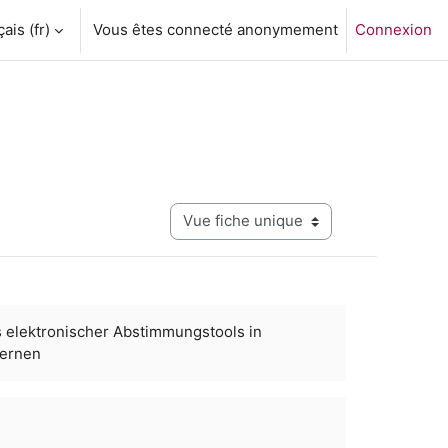
is ‎(fr)‎
Vous êtes connecté anonymement
Connexion
Navigation tertiaire du mode consultati
s elektronischer Abstimmungstools in
Lernen