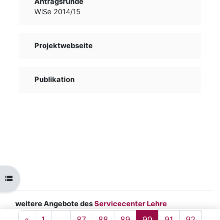
Antragsrunde
WiSe 2014/15
Projektwebseite
Publikation
Open course index
weitere Angebote des
Servicecenter Lehre
Impressum
|
Datenschutz
|
barrierefreie
Previous page
Page 1
Page 87
Page 88
Page 89
Page 90
Page 91
Page 
«
1
…
87
88
89
90
91
92