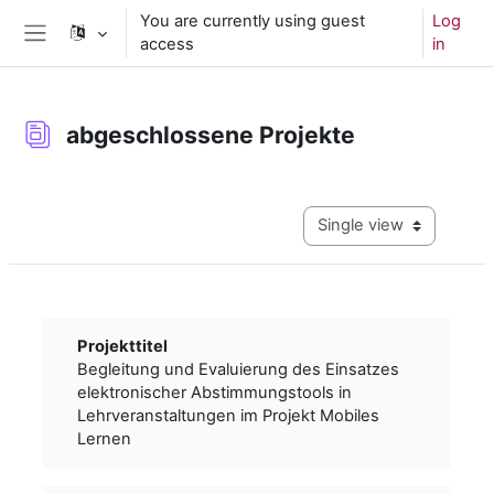
Skip to main content
You are currently using guest
Log
access
in
Side panel
abgeschlossene Projekte
Completion requirements
View mode tertiary navig
Projekttitel
Begleitung und Evaluierung des Einsatzes
elektronischer Abstimmungstools in
Lehrveranstaltungen im Projekt Mobiles
Lernen