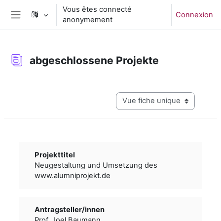
Passer au contenu principal
Vous êtes connecté
Connexion
anonymement
Panneau latéral
abgeschlossene Projekte
Conditions d’achèvement
Navigation tertiaire du mode c
Projekttitel
Neugestaltung und Umsetzung des
www.alumniprojekt.de
Antragsteller/­­innen
Prof. Joel Baumann