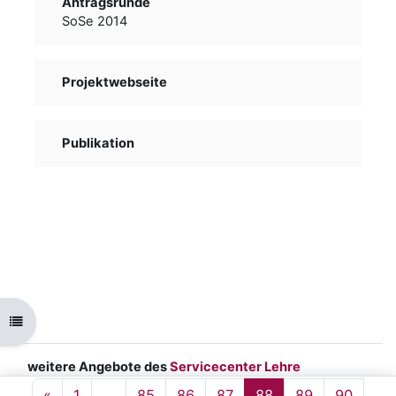
Antragsrunde
SoSe 2014
Projektwebseite
Publikation
Ouvrir l’index du cours
weitere Angebote des
Servicecenter Lehre
Impressum
|
Datenschutz
|
barrierefreie
Page précédente
Page 1
Page 85
Page 86
Page 87
Page 88
Page 89
Page 
«
1
…
85
86
87
88
89
90