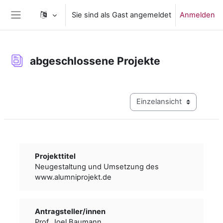
Zum Hauptinhalt
Sie sind als Gast angemeldet
Anmelden
Website-Übersicht
abgeschlossene Projekte
Abschlussbedingungen
Modus Tertiärnavigation a
Projekttitel
Neugestaltung und Umsetzung des
www.alumniprojekt.de
Antragsteller/­­innen
Prof. Joel Baumann