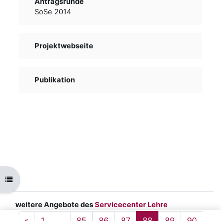
Antragsrunde
SoSe 2014
Projektwebseite
Publikation
Kursindex öffnen
weitere Angebote des
Servicecenter Lehre
Impressum
|
Datenschutz
|
barrierefreie
Vorherige Seite
Seite 1
Seite 85
Seite 86
Seite 87
Seite 88
Seite 89
Seite 
«
1
…
85
86
87
88
89
90