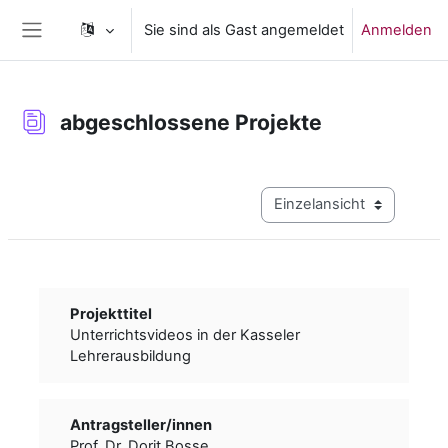
Zum Hauptinhalt
Sie sind als Gast angemeldet
Anmelden
Website-Übersicht
abgeschlossene Projekte
Abschlussbedingungen
Modus Tertiärnavigation a
Projekttitel
Unterrichtsvideos in der Kasseler
Lehrerausbildung
Antragsteller/­­innen
Prof. Dr. Dorit Bosse