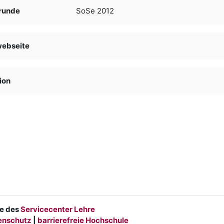
runde
SoSe 2012
webseite
ion
e des
Servicecenter Lehre
enschutz
|
barrierefreie Hochschule