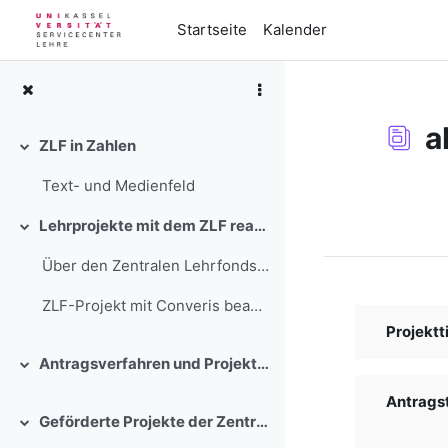
Zum Hauptinhalt
Startseite
Kalender
a
ZLF in Zahlen
Einklappen
Text- und Medienfeld
Abschlussbedi
Lehrprojekte mit dem ZLF realisieren
Einklappen
Über den Zentralen Lehrfonds stehen in einem wettb...
ZLF-Projekt mit Converis beantra...
Projektti
Antragsverfahren und Projektbegleitung
Einklappen
Antragste
Geförderte Projekte der Zentralen Lehrförderung der Universität Kassel
Einklappen