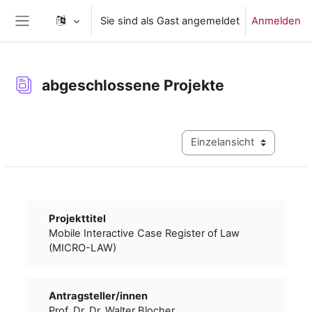
Zum Hauptinhalt
Sie sind als Gast angemeldet
Anmelden
Website-Übersicht
abgeschlossene Projekte
Abschlussbedingungen
Modus Tertiärnavigation a
Projekttitel
Mobile Interactive Case Register of Law
(MICRO-LAW)
Antragsteller/­­innen
Prof. Dr. Dr. Walter Blocher