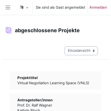
Zum Hauptinhalt
Sie sind als Gast angemeldet
Anmelden
Website-Übersicht
abgeschlossene Projekte
Abschlussbedingungen
Modus Tertiärnavigation a
Projekttitel
Virtual Negotiation Learning Space (VNLS)
Antragsteller/­­innen
Prof. Dr. Ralf Wagner
Kathrin Bloch