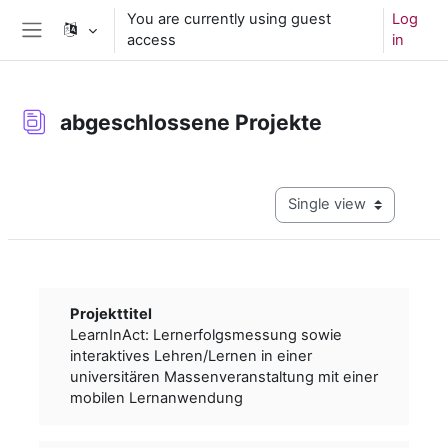
Skip to main content
You are currently using guest
Log
access
in
Side panel
abgeschlossene Projekte
Completion requirements
View mode tertiary navig
Projekttitel
LearnInAct: Lernerfolgsmessung sowie
interaktives Lehren/Lernen in einer
universitären Massenveranstaltung mit einer
mobilen Lernanwendung