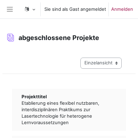
Zum Hauptinhalt
Sie sind als Gast angemeldet
Anmelden
Website-Übersicht
abgeschlossene Projekte
Abschlussbedingungen
Modus Tertiärnavigation a
Projekttitel
Etablierung eines flexibel nutzbaren,
interdisziplinären Praktikums zur
Lasertechnologie für heterogene
Lernvoraussetzungen