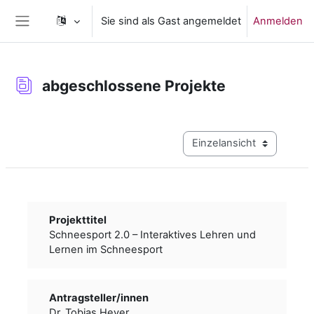
Zum Hauptinhalt
Sie sind als Gast angemeldet
Anmelden
Website-Übersicht
abgeschlossene Projekte
Abschlussbedingungen
Modus Tertiärnavigation a
Projekttitel
Schneesport 2.0 – Interaktives Lehren und
Lernen im Schneesport
Antragsteller/­­innen
Dr. Tobias Heyer