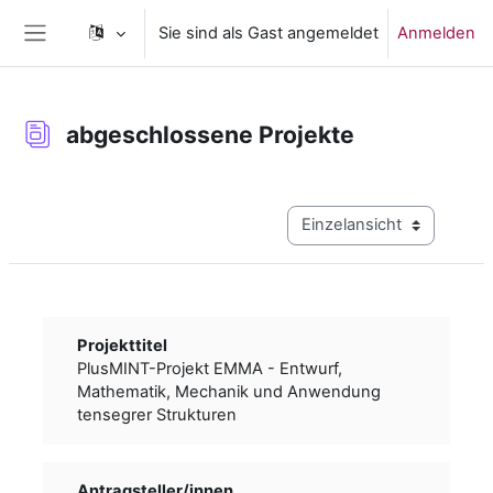
Zum Hauptinhalt
Sie sind als Gast angemeldet
Anmelden
Website-Übersicht
abgeschlossene Projekte
Abschlussbedingungen
Modus Tertiärnavigation a
Projekttitel
PlusMINT-Projekt EMMA - Entwurf,
Mathematik, Mechanik und Anwendung
tensegrer Strukturen
Antragsteller/­­innen