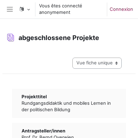
Passer au contenu principal
Vous êtes connecté
Connexion
anonymement
Panneau latéral
abgeschlossene Projekte
Conditions d’achèvement
Navigation tertiaire du mode c
Projekttitel
Rundgangsdidaktik und mobiles Lernen in
der politischen Bildung
Antragsteller/­­innen
Prof. Dr. Bernd Overwien