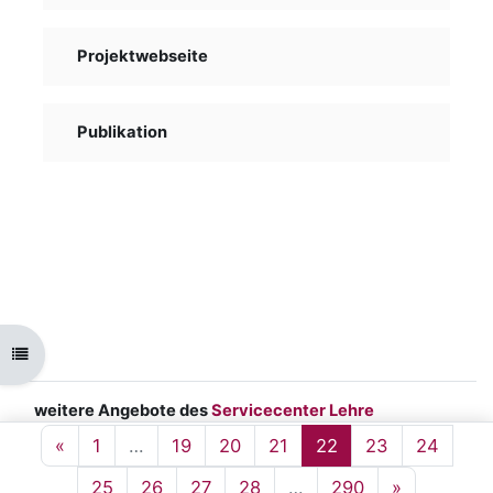
Projektwebseite
Publikation
Ouvrir l’index du cours
weitere Angebote des
Servicecenter Lehre
Impressum
|
Datenschutz
|
barrierefreie
Page précédente
Page 1
Page 19
Page 20
Page 21
Page 22
Page 23
Page 
«
1
…
19
20
21
22
23
24
Hochschule
Page 25
Page 26
Page 27
Page 28
Page 290
Page suiv
25
26
27
28
…
290
»