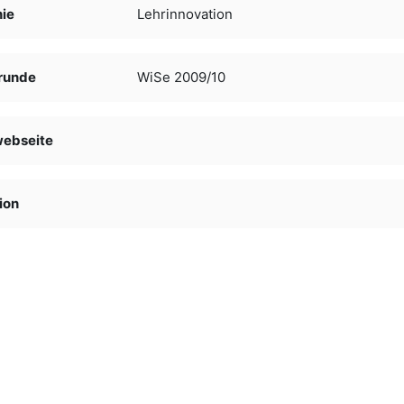
nie
Lehrinnovation
runde
WiSe 2009/10
webseite
ion