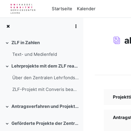
Zum Hauptinhalt
Startseite
Kalender
a
ZLF in Zahlen
Einklappen
Text- und Medienfeld
Abschlussbedi
Lehrprojekte mit dem ZLF realisieren
Einklappen
Über den Zentralen Lehrfonds stehen in einem wettb...
ZLF-Projekt mit Converis beantra...
Projektti
Antragsverfahren und Projektbegleitung
Einklappen
Antragste
Geförderte Projekte der Zentralen Lehrförderung der Universität Kassel
Einklappen