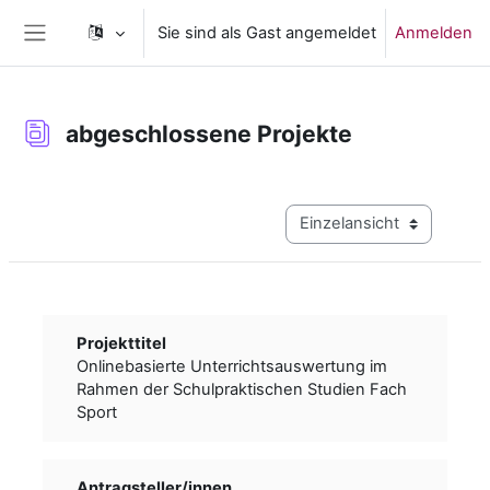
Zum Hauptinhalt
Sie sind als Gast angemeldet
Anmelden
Website-Übersicht
abgeschlossene Projekte
Abschlussbedingungen
Modus Tertiärnavigation a
Projekttitel
Onlinebasierte Unterrichtsauswertung im
Rahmen der Schulpraktischen Studien Fach
Sport
Antragsteller/­­innen