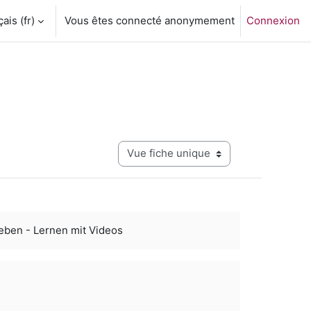
is ‎(fr)‎
Vous êtes connecté anonymement
Connexion
Navigation tertiaire du mode consultati
eben - Lernen mit Videos