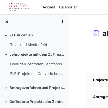
Passer au contenu principal
Accueil
Calendrier
a
ZLF in Zahlen
Replier
Text- und Medienfeld
Conditions d’a
Lehrprojekte mit dem ZLF realisieren
Replier
Über den Zentralen Lehrfonds stehen in einem wettb...
ZLF-Projekt mit Converis beantra...
Projektti
Antragsverfahren und Projektbegleitung
Replier
Antragste
Geförderte Projekte der Zentralen Lehrförderung der Universität Kassel
Replier