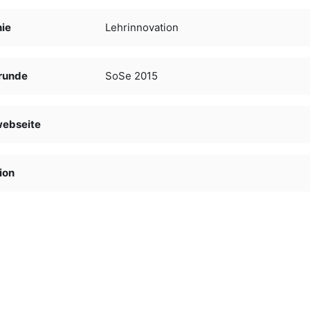
nie
Lehrinnovation
runde
SoSe 2015
webseite
ion