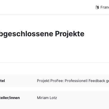
França
bgeschlossene Projekte
chèvement
tel
Projekt ProFee: Professionell Feedback g
ller/­­innen
Miriam Lotz