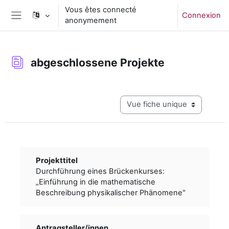
Passer au contenu principal
Vous êtes connecté
Connexion
anonymement
Panneau latéral
abgeschlossene Projekte
Conditions d’achèvement
Navigation tertiaire du mode c
Projekttitel
Durchführung eines Brückenkurses:
„Einführung in die mathematische
Beschreibung physikalischer Phänomene"
Antragsteller/­­innen