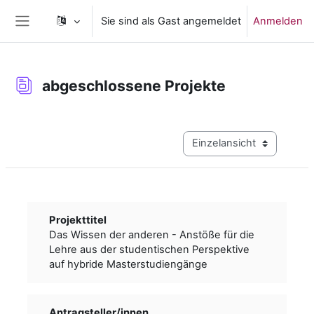
Zum Hauptinhalt
Sie sind als Gast angemeldet
Anmelden
Website-Übersicht
abgeschlossene Projekte
Abschlussbedingungen
Modus Tertiärnavigation a
Projekttitel
Das Wissen der anderen - Anstöße für die
Lehre aus der studentischen Perspektive
auf hybride Masterstudiengänge
Antragsteller/­­innen