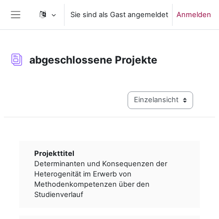
Zum Hauptinhalt
Sie sind als Gast angemeldet
Anmelden
Website-Übersicht
abgeschlossene Projekte
Abschlussbedingungen
Modus Tertiärnavigation a
Projekttitel
Determinanten und Konsequenzen der
Heterogenität im Erwerb von
Methodenkompetenzen über den
Studienverlauf