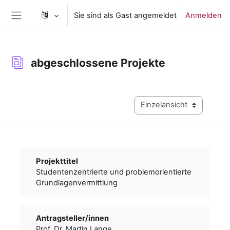
Zum Hauptinhalt
Sie sind als Gast angemeldet
Anmelden
Website-Übersicht
abgeschlossene Projekte
Abschlussbedingungen
Modus Tertiärnavigation a
Projekttitel
Studentenzentrierte und problemorientierte
Grundlagenvermittlung
Antragsteller/­­innen
Prof. Dr. Martin Lange