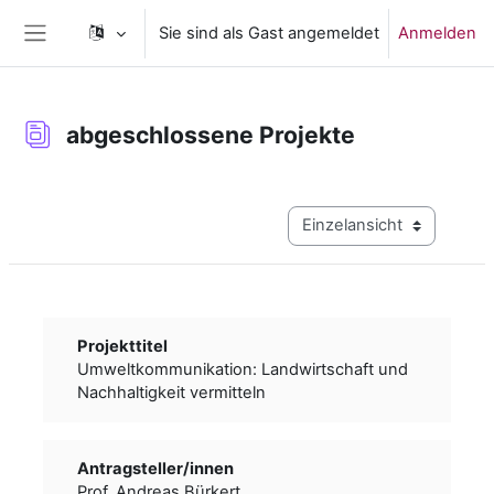
Zum Hauptinhalt
Sie sind als Gast angemeldet
Anmelden
Website-Übersicht
abgeschlossene Projekte
Abschlussbedingungen
Modus Tertiärnavigation a
Projekttitel
Umweltkommunikation: Landwirtschaft und
Nachhaltigkeit vermitteln
Antragsteller/­­innen
Prof. Andreas Bürkert