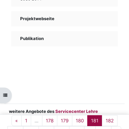
Projektwebseite
Publikation
Kursindex öffnen
weitere Angebote des
Servicecenter Lehre
Impressum
|
Datenschutz
|
barrierefreie
Vorherige Seite
Seite 1
Seite 178
Seite 179
Seite 180
Seite 181
Seite 
«
1
…
178
179
180
181
182
Hochschule