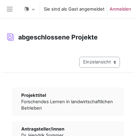
Zum Hauptinhalt
Sie sind als Gast angemeldet
Anmelden
Website-Übersicht
abgeschlossene Projekte
Abschlussbedingungen
Modus Tertiärnavigation a
Projekttitel
Forschendes Lernen in landwirtschaftlichen
Betrieben
Antragsteller/­­innen
Dr. Hendrik Sommer