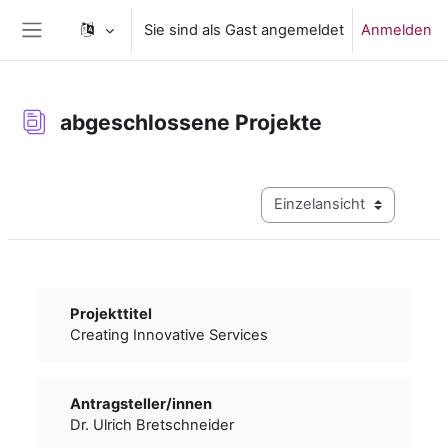
Zum Hauptinhalt
Sie sind als Gast angemeldet
Anmelden
Website-Übersicht
abgeschlossene Projekte
Abschlussbedingungen
Modus Tertiärnavigation a
Projekttitel
Creating Innovative Services
Antragsteller/­­innen
Dr. Ulrich Bretschneider