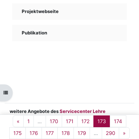
Projektwebseite
Publikation
Kursindex öffnen
weitere Angebote des
Servicecenter Lehre
Impressum
|
Datenschutz
|
barrierefreie
Vorherige Seite
Seite 1
Seite 170
Seite 171
Seite 172
Seite 173
Seite 
«
1
…
170
171
172
173
174
Hochschule
Seite 175
Seite 176
Seite 177
Seite 178
Seite 179
Seite 290
Nächs
175
176
177
178
179
…
290
»